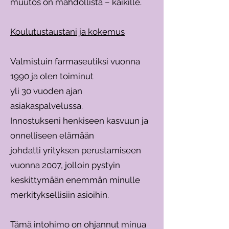
muutos on mahdollista – kaikille.
Koulutustaustani ja kokemus
Valmistuin farmaseutiksi vuonna
1990 ja olen toiminut
yli 30 vuoden ajan
asiakaspalvelussa.
Innostukseni henkiseen kasvuun ja
onnelliseen elämään
johdatti yrityksen perustamiseen
vuonna 2007, jolloin pystyin
keskittymään enemmän minulle
merkityksellisiin asioihin.
Tämä intohimo on ohjannut minua