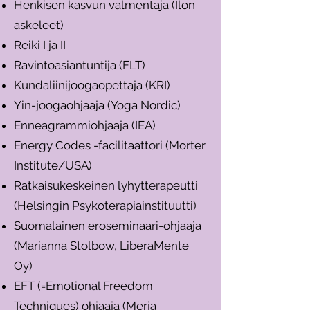
Henkisen kasvun valmentaja (Ilon
askeleet)
Reiki I ja II
Ravintoasiantuntija (FLT)
Kundaliinijoogaopettaja (KRI)
Yin-joogaohjaaja (Yoga Nordic)
Enneagrammiohjaaja (IEA)
Energy Codes -facilitaattori (Morter
Institute/USA)
Ratkaisukeskeinen lyhytterapeutti
(Helsingin Psykoterapiainstituutti)
Suomalainen eroseminaari-ohjaaja
(Marianna Stolbow, LiberaMente
Oy)
EFT (=Emotional Freedom
Techniques) ohjaaja (Merja