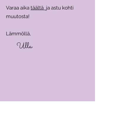
Varaa aika
täältä
ja astu kohti
muutosta!
Lämmöllä,
Ulla