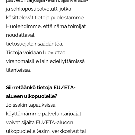
palveluntarjoajia (esim. ajanvaraus-
ja sähköpostipalvelut), jotka
käsittelevät tietoja puolestamme.
Huolehdimme, että nämä toimijat
noudattavat
tietosuojalainsäädäntöä.
Tietoja voidaan luovuttaa
viranomaisille lain edellyttämissä
tilanteissa.
Siirretäänkö tietoja EU/ETA-
alueen ulkopuolelle?
Joissakin tapauksissa
käyttämämme palveluntarjoajat
voivat sijaita EU/ETA-alueen
ulkopuolella (esim. verkkosivut tai