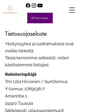
WhatsApp
Tietosuojaseloste
Yksityisyytesi ja luottamuksesi ovat
meille tärkeitä.
Tässä kerromme selkeästi, miten
käsittelemme tietojasi.
Rekisterinpitäjä
Tmi Ulla Hirvonen / SunOlemus
Y-tunnus: 2769536-7
Amerintie 1
04320 Tuusula
Sähköposti: ulla@sunolemus.fi