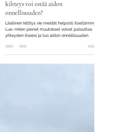
Kenen elämää elän? – Miksi liiallinen
kiltteys voi estää aidon
onnellisuuden?
Liiallinen kilttiys vie meidät helposti itseltämme.
Lue, miten pienet muutokset voivat palauttaa
yhteyden itseesi ja tuo aidon onnellisuuden